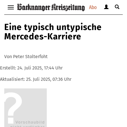
Abo
Benutzerm
Suche
Navigation
anzeigen
anzei
anzeigen
bzw.
bzw.
bzw.
Eine typisch untypische
verbergen
verbe
verbergen
Mercedes-Karriere
Von Peter Stolterfoht
Erstellt:
24. Juli 2025, 17:44 Uhr
Aktualisiert:
25. Juli 2025, 07:36 Uhr