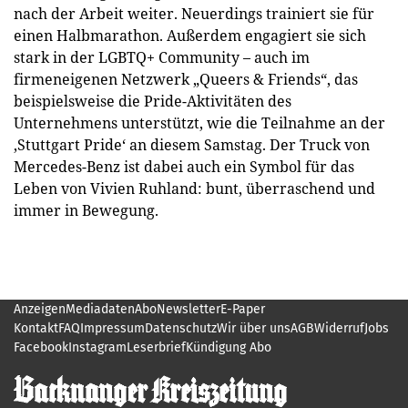
nach der Arbeit weiter. Neuerdings trainiert sie für
einen Halbmarathon. Außerdem engagiert sie sich
stark in der LGBTQ+ Community – auch im
firmeneigenen Netzwerk „Queers & Friends“, das
beispielsweise die Pride-Aktivitäten des
Unternehmens unterstützt, wie die Teilnahme an der
‚Stuttgart Pride‘ an diesem Samstag. Der Truck von
Mercedes-Benz ist dabei auch ein Symbol für das
Leben von Vivien Ruhland: bunt, überraschend und
immer in Bewegung.
Anzeigen
Mediadaten
Abo
Newsletter
E-Paper
Kontakt
FAQ
Impressum
Datenschutz
Wir über uns
AGB
Widerruf
Jobs
Facebook
Instagram
Leserbrief
Kündigung Abo