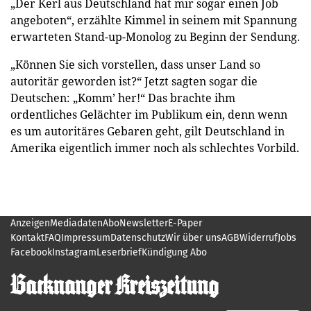
„Der Kerl aus Deutschland hat mir sogar einen Job
angeboten“, erzählte Kimmel in seinem mit Spannung
erwarteten Stand-up-Monolog zu Beginn der Sendung.
„Können Sie sich vorstellen, dass unser Land so
autoritär geworden ist?“ Jetzt sagten sogar die
Deutschen: „Komm’ her!“ Das brachte ihm
ordentliches Gelächter im Publikum ein, denn wenn
es um autoritäres Gebaren geht, gilt Deutschland in
Amerika eigentlich immer noch als schlechtes Vorbild.
Anzeigen
Mediadaten
Abo
Newsletter
E-Paper
Kontakt
FAQ
Impressum
Datenschutz
Wir über uns
AGB
Widerruf
Jobs
Facebook
Instagram
Leserbrief
Kündigung Abo