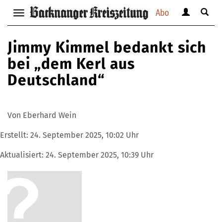
Abo
Benutzerm
Suche
Navigation
anzeigen
anzei
anzeigen
bzw.
bzw.
bzw.
Jimmy Kimmel bedankt sich
verbergen
verbe
verbergen
bei „dem Kerl aus
Deutschland“
Von Eberhard Wein
Erstellt:
24. September 2025, 10:02 Uhr
Aktualisiert:
24. September 2025, 10:39 Uhr