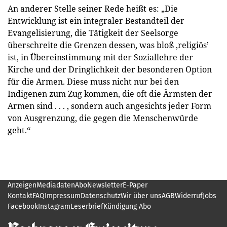
An anderer Stelle seiner Rede heißt es: „Die
Entwicklung ist ein integraler Bestandteil der
Evangelisierung, die Tätigkeit der Seelsorge
überschreite die Grenzen dessen, was bloß ‚religiös’
ist, in Übereinstimmung mit der Soziallehre der
Kirche und der Dringlichkeit der besonderen Option
für die Armen. Diese muss nicht nur bei den
Indigenen zum Zug kommen, die oft die Ärmsten der
Armen sind . . . , sondern auch angesichts jeder Form
von Ausgrenzung, die gegen die Menschenwürde
geht.“
Anzeigen
Mediadaten
Abo
Newsletter
E-Paper
Kontakt
FAQ
Impressum
Datenschutz
Wir über uns
AGB
Widerruf
Jobs
Facebook
Instagram
Leserbrief
Kündigung Abo