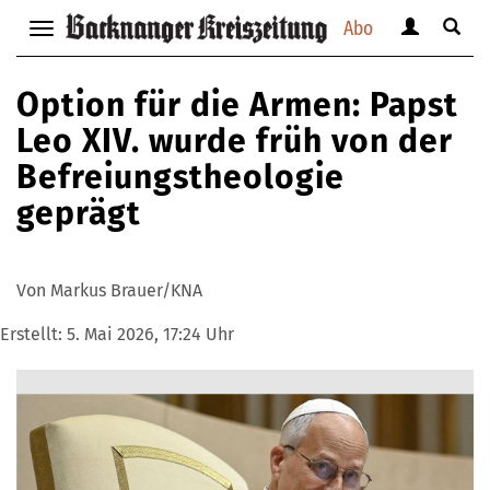
Abo
Benutzerm
Suche
Navigation
anzeigen
anzei
anzeigen
bzw.
bzw.
bzw.
Option für die Armen: Papst
verbergen
verbe
verbergen
Leo XIV. wurde früh von der
Befreiungstheologie
geprägt
Von Markus Brauer/KNA
Erstellt:
5. Mai 2026, 17:24 Uhr