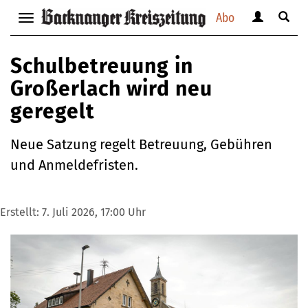
Abo
Benutzerm
Suche
Navigation
anzeigen
anzei
anzeigen
bzw.
bzw.
bzw.
Schulbetreuung in
verbergen
verbe
verbergen
Großerlach wird neu
geregelt
Neue Satzung regelt Betreuung, Gebühren
und Anmeldefristen.
Erstellt:
7. Juli 2026, 17:00 Uhr