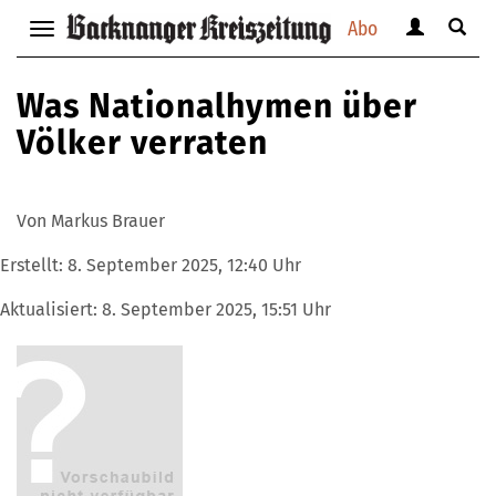
Abo
Benutzerm
Suche
Navigation
anzeigen
anzei
anzeigen
bzw.
bzw.
bzw.
Was Nationalhymen über
verbergen
verbe
verbergen
Völker verraten
Von Markus Brauer
Erstellt:
8. September 2025, 12:40 Uhr
Aktualisiert:
8. September 2025, 15:51 Uhr