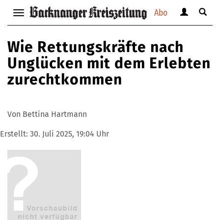
Abo
Benutzerm
Suche
Navigation
anzeigen
anzei
anzeigen
bzw.
bzw.
bzw.
Wie Rettungskräfte nach
verbergen
verbe
verbergen
Unglücken mit dem Erlebten
zurechtkommen
Von Bettina Hartmann
Erstellt:
30. Juli 2025, 19:04 Uhr