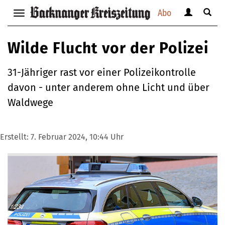
Abo
Benutzerm
Suche
Navigation
anzeigen
anzei
anzeigen
bzw.
bzw.
bzw.
Wilde Flucht vor der Polizei
verbergen
verbe
verbergen
31-Jähriger rast vor einer Polizeikontrolle
davon - unter anderem ohne Licht und über
Waldwege
Erstellt:
7. Februar 2024, 10:44 Uhr