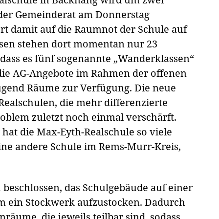
 der Gemeinderat am Donnerstag
ert damit auf die Raumnot der Schule auf
ssen stehen dort momentan nur 23
dass es fünf sogenannte „Wanderklassen“
 die AG-Angebote im Rahmen der offenen
ügend Räume zur Verfügung. Die neue
Realschulen, die mehr differenzierte
roblem zuletzt noch einmal verschärft.
hat die Max-Eyth-Realschule so viele
e andere Schule im Rems-Murr-Kreis,
 beschlossen, das Schulgebäude auf einer
m ein Stockwerk aufzustocken. Dadurch
nräume, die jeweils teilbar sind, sodass