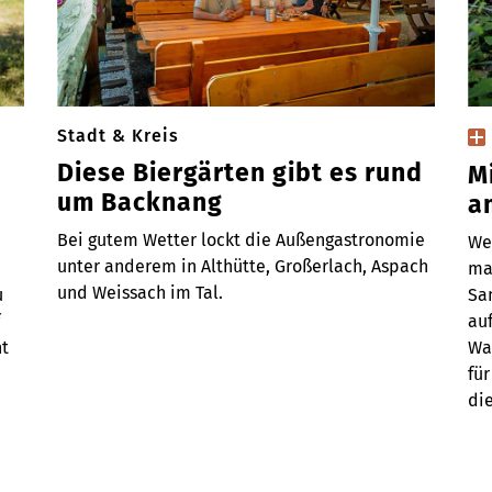
Stadt & Kreis
Diese Biergärten gibt es rund
M
um Backnang
a
Bei gutem Wetter lockt die Außengastronomie
We
unter anderem in Althütte, Großerlach, Aspach
mac
und Weissach im Tal.
u
Sa
au
t
Wa
für
di