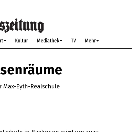
rt
Kultur
Mediathek
TV
Mehr
ssenräume
r Max-Eyth-Realschule
ealschule in Backnang wird um zwei