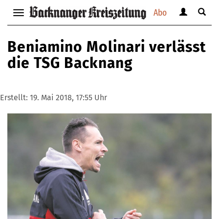
Abo
Benutzerm
Suche
Navigation
anzeigen
anzei
anzeigen
bzw.
bzw.
bzw.
Beniamino Molinari verlässt
verbergen
verbe
verbergen
die TSG Backnang
Erstellt:
19. Mai 2018, 17:55 Uhr