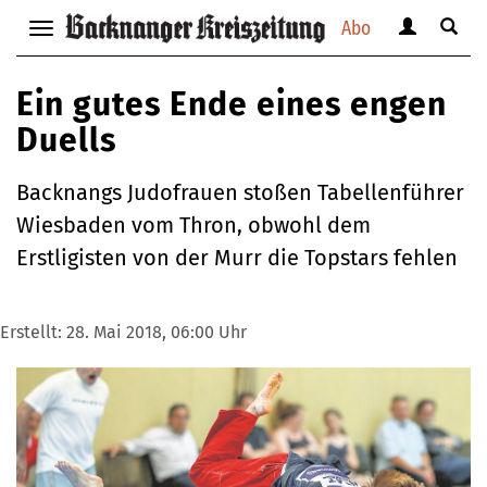
Abo
Benutzerm
Suche
Navigation
anzeigen
anzei
anzeigen
bzw.
bzw.
bzw.
Ein gutes Ende eines engen
verbergen
verbe
verbergen
Duells
Backnangs Judofrauen stoßen Tabellenführer
Wiesbaden vom Thron, obwohl dem
Erstligisten von der Murr die Topstars fehlen
Erstellt:
28. Mai 2018, 06:00 Uhr