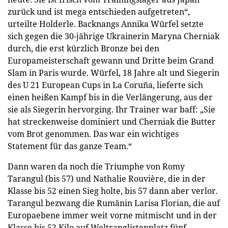
zurück und ist mega entschieden aufgetreten“,
urteilte Holderle. Backnangs Annika Würfel setzte
sich gegen die 30-jährige Ukrainerin Maryna Cherniak
durch, die erst kürzlich Bronze bei den
Europameisterschaft gewann und Dritte beim Grand
Slam in Paris wurde. Würfel, 18 Jahre alt und Siegerin
des U 21 European Cups in La Coruña, lieferte sich
einen heißen Kampf bis in die Verlängerung, aus der
sie als Siegerin hervorging. Ihr Trainer war baff: „Sie
hat streckenweise dominiert und Cherniak die Butter
vom Brot genommen. Das war ein wichtiges
Statement für das ganze Team.“
Dann waren da noch die Triumphe von Romy
Tarangul (bis 57) und Nathalie Rouvière, die in der
Klasse bis 52 einen Sieg holte, bis 57 dann aber verlor.
Tarangul bezwang die Rumänin Larisa Florian, die auf
Europaebene immer weit vorne mitmischt und in der
Klasse bis 52 Kilo auf Weltranglistenplatz fünf