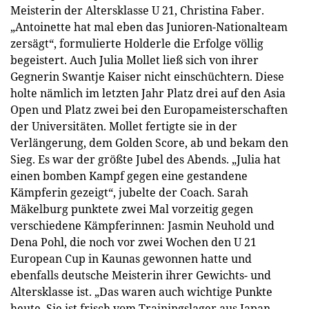
Meisterin der Altersklasse U 21, Christina Faber.
„Antoinette hat mal eben das Junioren-Nationalteam
zersägt“, formulierte Holderle die Erfolge völlig
begeistert. Auch Julia Mollet ließ sich von ihrer
Gegnerin Swantje Kaiser nicht einschüchtern. Diese
holte nämlich im letzten Jahr Platz drei auf den Asia
Open und Platz zwei bei den Europameisterschaften
der Universitäten. Mollet fertigte sie in der
Verlängerung, dem Golden Score, ab und bekam den
Sieg. Es war der größte Jubel des Abends. „Julia hat
einen bomben Kampf gegen eine gestandene
Kämpferin gezeigt“, jubelte der Coach. Sarah
Mäkelburg punktete zwei Mal vorzeitig gegen
verschiedene Kämpferinnen: Jasmin Neuhold und
Dena Pohl, die noch vor zwei Wochen den U 21
European Cup in Kaunas gewonnen hatte und
ebenfalls deutsche Meisterin ihrer Gewichts- und
Altersklasse ist. „Das waren auch wichtige Punkte
heute. Sie ist frisch vom Trainingslager aus Japan