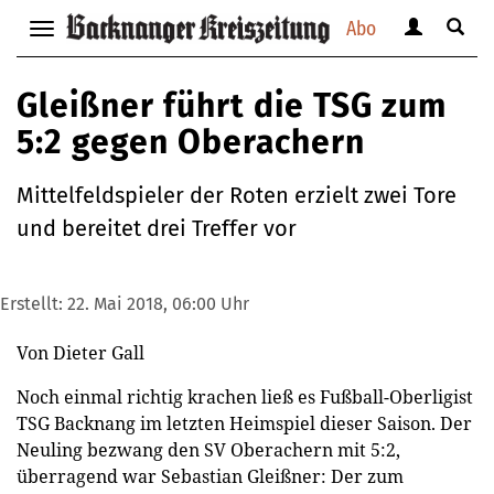
Abo
Benutzerm
Suche
Navigation
anzeigen
anzei
anzeigen
bzw.
bzw.
bzw.
Gleißner führt die TSG zum
verbergen
verbe
verbergen
5:2 gegen Oberachern
Mittelfeldspieler der Roten erzielt zwei Tore
und bereitet drei Treffer vor
Erstellt:
22. Mai 2018, 06:00 Uhr
Von Dieter Gall
Noch einmal richtig krachen ließ es Fußball-Oberligist
TSG Backnang im letzten Heimspiel dieser Saison. Der
Neuling bezwang den SV Oberachern mit 5:2,
überragend war Sebastian Gleißner: Der zum