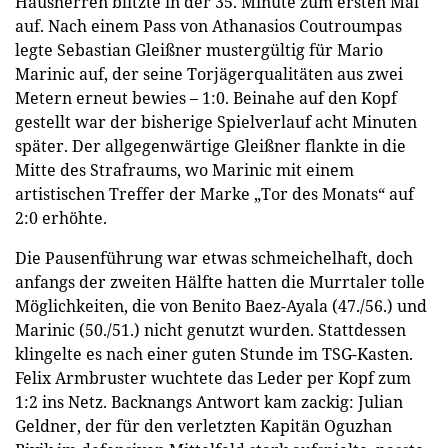
Hausherren blitzte in der 35. Minute zum ersten Mal
auf. Nach einem Pass von Athanasios Coutroumpas
legte Sebastian Gleißner mustergültig für Mario
Marinic auf, der seine Torjägerqualitäten aus zwei
Metern erneut bewies – 1:0. Beinahe auf den Kopf
gestellt war der bisherige Spielverlauf acht Minuten
später. Der allgegenwärtige Gleißner flankte in die
Mitte des Strafraums, wo Marinic mit einem
artistischen Treffer der Marke „Tor des Monats“ auf
2:0 erhöhte.
Die Pausenführung war etwas schmeichelhaft, doch
anfangs der zweiten Hälfte hatten die Murrtaler tolle
Möglichkeiten, die von Benito Baez-Ayala (47./56.) und
Marinic (50./51.) nicht genutzt wurden. Stattdessen
klingelte es nach einer guten Stunde im TSG-Kasten.
Felix Armbruster wuchtete das Leder per Kopf zum
1:2 ins Netz. Backnangs Antwort kam zackig: Julian
Geldner, der für den verletzten Kapitän Oguzhan