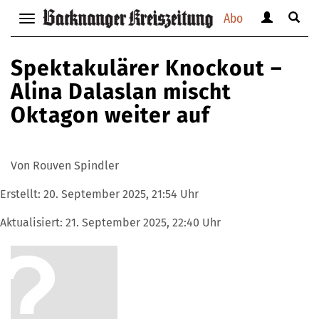
Abo
Benutzerm
Suche
Navigation
anzeigen
anzei
anzeigen
bzw.
bzw.
bzw.
Spektakulärer Knockout –
verbergen
verbe
verbergen
Alina Dalaslan mischt
Oktagon weiter auf
Von Rouven Spindler
Erstellt:
20. September 2025, 21:54 Uhr
Aktualisiert:
21. September 2025, 22:40 Uhr