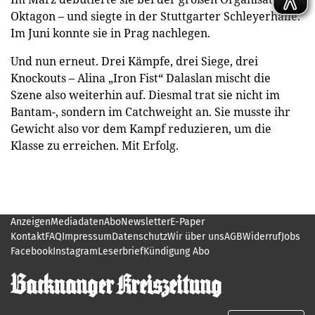
Oktagon – und siegte in der Stuttgarter Schleyerhalle.
Im Juni konnte sie in Prag nachlegen.
Und nun erneut. Drei Kämpfe, drei Siege, drei
Knockouts – Alina „Iron Fist“ Dalaslan mischt die
Szene also weiterhin auf. Diesmal trat sie nicht im
Bantam-, sondern im Catchweight an. Sie musste ihr
Gewicht also vor dem Kampf reduzieren, um die
Klasse zu erreichen. Mit Erfolg.
Anzeigen
Mediadaten
Abo
Newsletter
E-Paper
Kontakt
FAQ
Impressum
Datenschutz
Wir über uns
AGB
Widerruf
Jobs
Facebook
Instagram
Leserbrief
Kündigung Abo