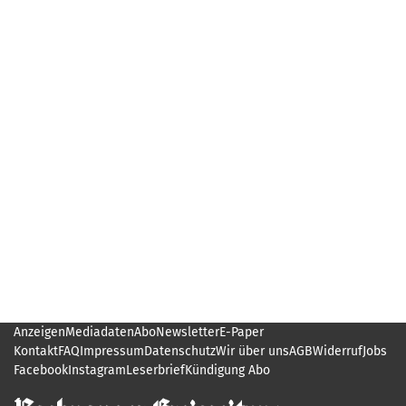
Anzeigen
Mediadaten
Abo
Newsletter
E-Paper
Kontakt
FAQ
Impressum
Datenschutz
Wir über uns
AGB
Widerruf
Jobs
Facebook
Instagram
Leserbrief
Kündigung Abo