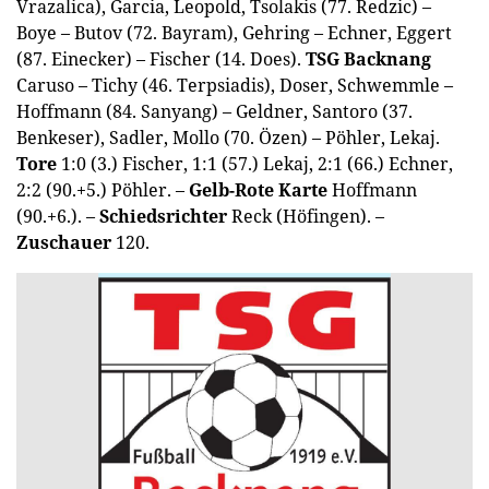
Vrazalica), Garcia, Leopold, Tsolakis (77. Redzic) –
Boye – Butov (72. Bayram), Gehring – Echner, Eggert
(87. Einecker) – Fischer (14. Does).
TSG Backnang
Caruso – Tichy (46. Terpsiadis), Doser, Schwemmle –
Hoffmann (84. Sanyang) – Geldner, Santoro (37.
Benkeser), Sadler, Mollo (70. Özen) – Pöhler, Lekaj.
Tore
1:0 (3.) Fischer, 1:1 (57.) Lekaj, 2:1 (66.) Echner,
2:2 (90.+5.) Pöhler. –
Gelb-Rote Karte
Hoffmann
(90.+6.). –
Schiedsrichter
Reck (Höfingen). –
Zuschauer
120.