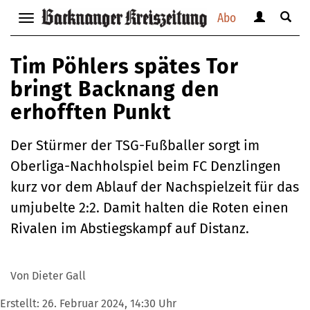
Abo
Benutzerm
Suche
Navigation
anzeigen
anzei
anzeigen
bzw.
bzw.
bzw.
Tim Pöhlers spätes Tor
verbergen
verbe
verbergen
bringt Backnang den
erhofften Punkt
Der Stürmer der TSG-Fußballer sorgt im
Oberliga-Nachholspiel beim FC Denzlingen
kurz vor dem Ablauf der Nachspielzeit für das
umjubelte 2:2. Damit halten die Roten einen
Rivalen im Abstiegskampf auf Distanz.
Von Dieter Gall
Erstellt:
26. Februar 2024, 14:30 Uhr