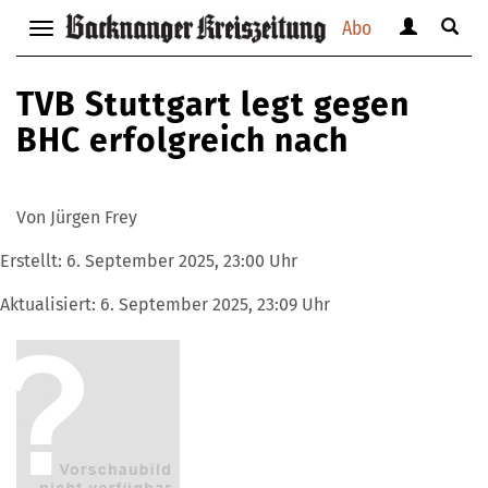
Abo
Benutzerm
Suche
Navigation
anzeigen
anzei
anzeigen
bzw.
bzw.
bzw.
TVB Stuttgart legt gegen
verbergen
verbe
verbergen
BHC erfolgreich nach
Von Jürgen Frey
Erstellt:
6. September 2025, 23:00 Uhr
Aktualisiert:
6. September 2025, 23:09 Uhr