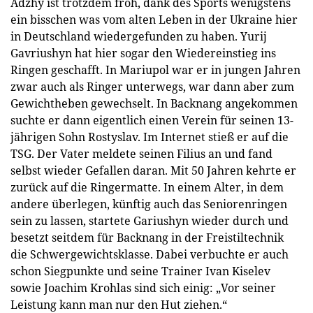
Adzhy ist trotzdem froh, dank des Sports wenigstens
ein bisschen was vom alten Leben in der Ukraine hier
in Deutschland wiedergefunden zu haben. Yurij
Gavriushyn hat hier sogar den Wiedereinstieg ins
Ringen geschafft. In Mariupol war er in jungen Jahren
zwar auch als Ringer unterwegs, war dann aber zum
Gewichtheben gewechselt. In Backnang angekommen
suchte er dann eigentlich einen Verein für seinen 13-
jährigen Sohn Rostyslav. Im Internet stieß er auf die
TSG. Der Vater meldete seinen Filius an und fand
selbst wieder Gefallen daran. Mit 50 Jahren kehrte er
zurück auf die Ringermatte. In einem Alter, in dem
andere überlegen, künftig auch das Seniorenringen
sein zu lassen, startete Gariushyn wieder durch und
besetzt seitdem für Backnang in der Freistiltechnik
die Schwergewichtsklasse. Dabei verbuchte er auch
schon Siegpunkte und seine Trainer Ivan Kiselev
sowie Joachim Krohlas sind sich einig: „Vor seiner
Leistung kann man nur den Hut ziehen.“