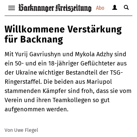
Abo
Benutzerm
Suche
Navigation
anzeigen
anzei
anzeigen
bzw.
bzw.
bzw.
Willkommene Verstärkung
verbergen
verbe
verbergen
für Backnang
Mit Yurij Gavriushyn und Mykola Adzhy sind
ein 50- und ein 18-jähriger Geflüchteter aus
der Ukraine wichtiger Bestandteil der TSG-
Ringerstaffel. Die beiden aus Mariupol
stammenden Kämpfer sind froh, dass sie vom
Verein und ihren Teamkollegen so gut
aufgenommen werden.
Von Uwe Flegel