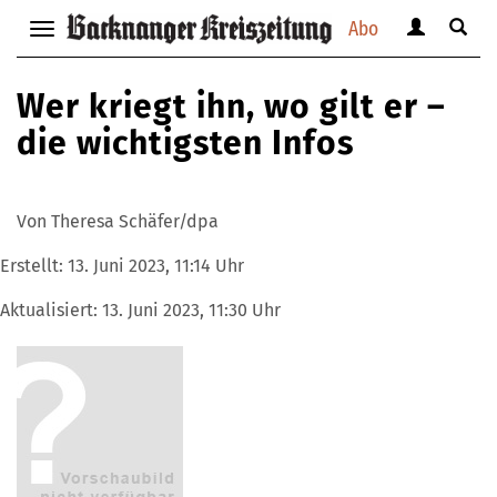
Abo
Benutzerm
Suche
Navigation
anzeigen
anzei
anzeigen
bzw.
bzw.
bzw.
Wer kriegt ihn, wo gilt er –
verbergen
verbe
verbergen
die wichtigsten Infos
Von Theresa Schäfer/dpa
Erstellt:
13. Juni 2023, 11:14 Uhr
Aktualisiert:
13. Juni 2023, 11:30 Uhr