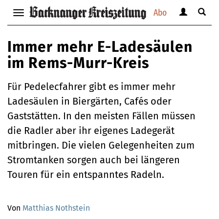
Abo
Benutzerm
Suche
Navigation
anzeigen
anzei
anzeigen
bzw.
bzw.
bzw.
Immer mehr E-Ladesäulen
verbergen
verbe
verbergen
im Rems-Murr-Kreis
Für Pedelecfahrer gibt es immer mehr
Ladesäulen in Biergärten, Cafés oder
Gaststätten. In den meisten Fällen müssen
die Radler aber ihr eigenes Ladegerät
mitbringen. Die vielen Gelegenheiten zum
Stromtanken sorgen auch bei längeren
Touren für ein entspanntes Radeln.
Von
Matthias Nothstein