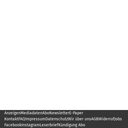
Anzeigen
Mediadaten
Abo
Newsletter
E-Paper
Kontakt
FAQ
Impressum
Datenschutz
Wir über uns
AGB
Widerruf
Jobs
Facebook
Instagram
Leserbrief
Kündigung Abo