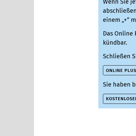
Wenn Sie je
abschließen,
einem „+“ m
Das Online 
kündbar.
Schließen S
ONLINE PLU
Sie haben b
KOSTENLOSE