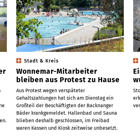
Stadt & Kreis
er
Wonnemar-Mitarbeiter
E
bleiben aus Protest zu Hause
w
n
Aus Protest wegen verspäteter
Sto
Gehaltszahlungen hat sich am Dienstag ein
erk
ene
Großteil der Beschäftigten der Backnanger
ve
Bäder krankgemeldet. Hallenbad und Sauna
en.
blieben deshalb geschlossen, im Freibad
waren Kassen und Kiosk zeitweise unbesetzt.