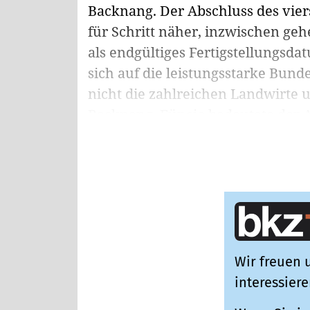
Backnang. Der Abschluss des viers
für Schritt näher, inzwischen ge
als endgültiges Fertigstellungsd
sich auf die leistungsstarke Bund
nicht die zahlreichen Landwirt
Backnang. Für sie bedeutete der Au
Wir freuen u
interessiere