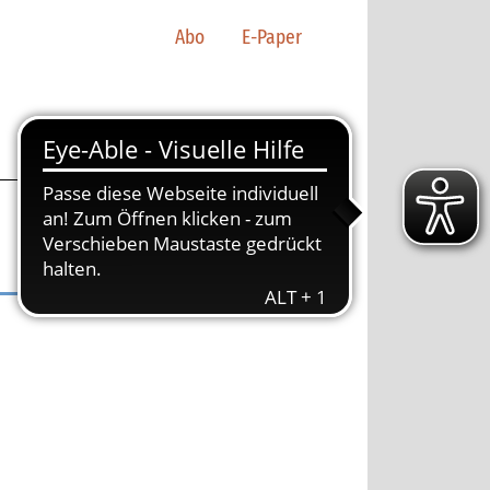
Abo
E-Paper