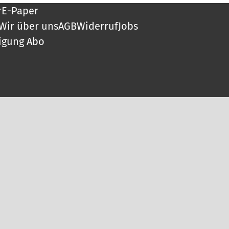
r
E-Paper
Wir über uns
AGB
Widerruf
Jobs
igung Abo