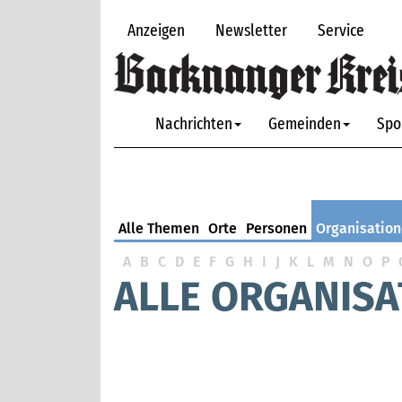
Anzeigen
Newsletter
Service
Nachrichten
Gemeinden
Spo
Alle Themen
Orte
Personen
Organisatio
A
B
C
D
E
F
G
H
I
J
K
L
M
N
O
P
ALLE ORGANISA