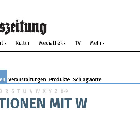
rt
Kultur
Mediathek
TV
Mehr
nen
Veranstaltungen
Produkte
Schlagworte
Q
R
S
T
U
V
W
X
Y
Z
0-9
TIONEN MIT W