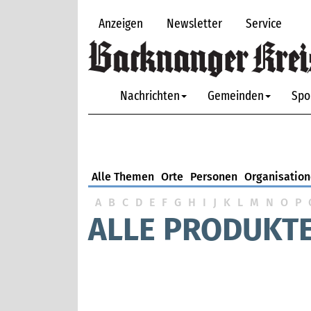
Anzeigen
Newsletter
Service
Nachrichten
Gemeinden
Spo
Alle Themen
Orte
Personen
Organisatio
A
B
C
D
E
F
G
H
I
J
K
L
M
N
O
P
ALLE PRODUKTE