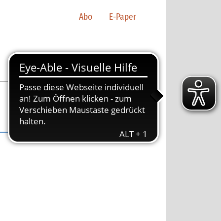
Abo
E-Paper