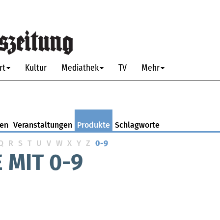
rt
Kultur
Mediathek
TV
Mehr
nen
Veranstaltungen
Produkte
Schlagworte
Q
R
S
T
U
V
W
X
Y
Z
0-9
 MIT 0-9