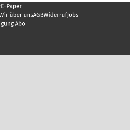
r
E-Paper
Wir über uns
AGB
Widerruf
Jobs
igung Abo