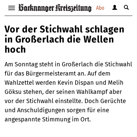
Abo
Benutzerm
Suche
Navigation
anzeigen
anzei
anzeigen
bzw.
bzw.
bzw.
Vor der Stichwahl schlagen
verbergen
verbe
verbergen
in Großerlach die Wellen
hoch
Am Sonntag steht in Großerlach die Stichwahl
für das Bürgermeisteramt an. Auf dem
Wahlzettel werden Kevin Dispan und Melih
Göksu stehen, der seinen Wahlkampf aber
vor der Stichwahl einstellte. Doch Gerüchte
und Anschuldigungen sorgen für eine
angespannte Stimmung im Ort.