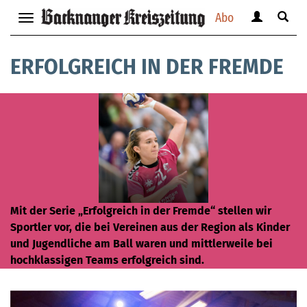
Abo
Benutzerm
Suche
Navigation
anzeigen
anzei
anzeigen
bzw.
bzw.
bzw.
ERFOLGREICH IN DER FREMDE
verbergen
verbe
verbergen
Mit der Serie „Erfolgreich in der Fremde“ stellen wir
Sportler vor, die bei Vereinen aus der Region als Kinder
und Jugendliche am Ball waren und mittlerweile bei
hochklassigen Teams erfolgreich sind.