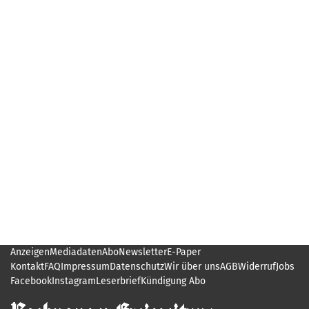
Anzeigen
Mediadaten
Abo
Newsletter
E-Paper
Kontakt
FAQ
Impressum
Datenschutz
Wir über uns
AGB
Widerruf
Jobs
Facebook
Instagram
Leserbrief
Kündigung Abo