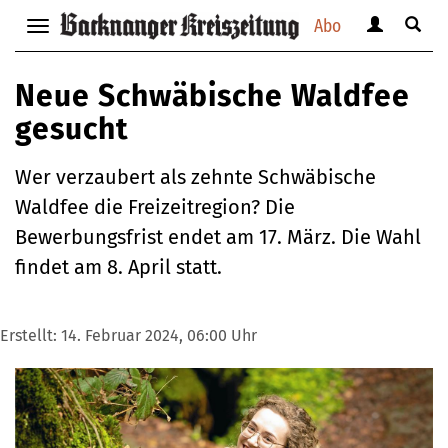
Abo
Benutzerm
Suche
Navigation
anzeigen
anzei
anzeigen
bzw.
bzw.
bzw.
Neue Schwäbische Waldfee
verbergen
verbe
verbergen
gesucht
Wer verzaubert als zehnte Schwäbische
Waldfee die Freizeitregion? Die
Bewerbungsfrist endet am 17. März. Die Wahl
findet am 8. April statt.
Erstellt:
14. Februar 2024, 06:00 Uhr