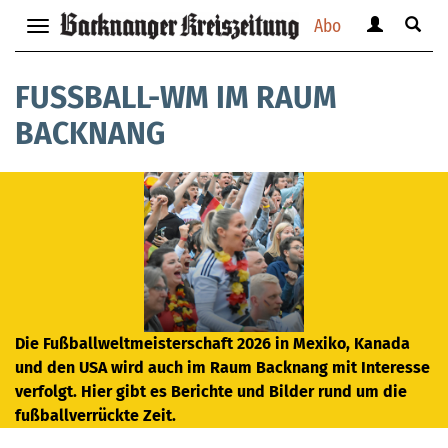
Abo
Benutzerm
Suche
Navigation
anzeigen
anzei
anzeigen
bzw.
bzw.
bzw.
FUSSBALL-WM IM RAUM B
verbergen
verbe
verbergen
ACKNANG
Die Fußballweltmeisterschaft 2026 in Mexiko, Kanada
und den USA wird auch im Raum Backnang mit Interesse
verfolgt. Hier gibt es Berichte und Bilder rund um die
fußballverrückte Zeit.