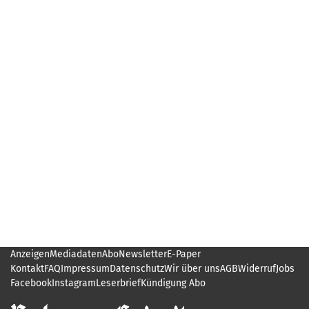
Anzeigen
Mediadaten
Abo
Newsletter
E-Paper
Kontakt
FAQ
Impressum
Datenschutz
Wir über uns
AGB
Widerruf
Jobs
Facebook
Instagram
Leserbrief
Kündigung Abo